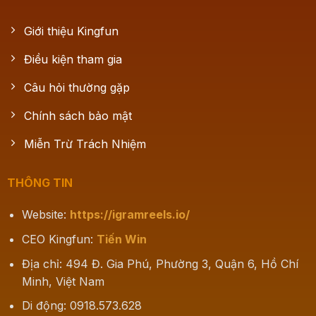
Giới thiệu Kingfun
Điều kiện tham gia
Câu hỏi thường gặp
Chính sách bảo mật
Miễn Trừ Trách Nhiệm
THÔNG TIN
Website:
https://igramreels.io/
CEO Kingfun:
Tiến Win
Địa chỉ: 494 Đ. Gia Phú, Phường 3, Quận 6, Hồ Chí
Minh, Việt Nam
Di động: 0918.573.628