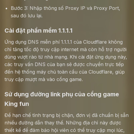
Bước 3: Nhập thông số Proxy IP và Proxy Port,
sau đó lưu lại.
Cài đặt phần mềm 1.1.1.1
Ứng dụng DNS miễn phí 1.1.1.1 của Cloudflare không
chỉ tăng tốc độ truy cập internet mà còn hỗ trợ người
dùng vượt rào từ nhà mạng. Khi cài đặt ứng dụng này,
các truy vấn DNS của bạn sẽ được chuyển trực tiếp
đến hệ thống máy chủ toàn cầu của Cloudflare, giúp
truy cập mượt mà vào cổng game.
Sử dụng đường link phụ của cổng game
King fun
Để hạn chế tình trạng bị chặn, đơn vị đã chuẩn bị sẵn
nhiều đường dẫn thay thế. Những địa chỉ này được
thiết kế để đảm bảo hội viên có thể truy cập mọi lúc,