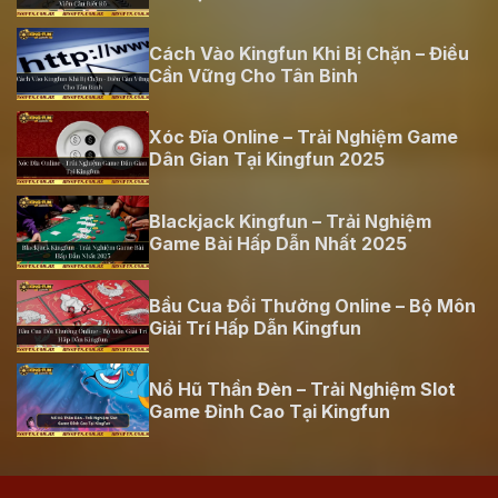
Cách Vào Kingfun Khi Bị Chặn – Điều
Cần Vững Cho Tân Binh
Xóc Đĩa Online – Trải Nghiệm Game
Dân Gian Tại Kingfun 2025
Blackjack Kingfun – Trải Nghiệm
Game Bài Hấp Dẫn Nhất 2025
Bầu Cua Đổi Thưởng Online – Bộ Môn
Giải Trí Hấp Dẫn Kingfun
Nổ Hũ Thần Đèn – Trải Nghiệm Slot
Game Đỉnh Cao Tại Kingfun