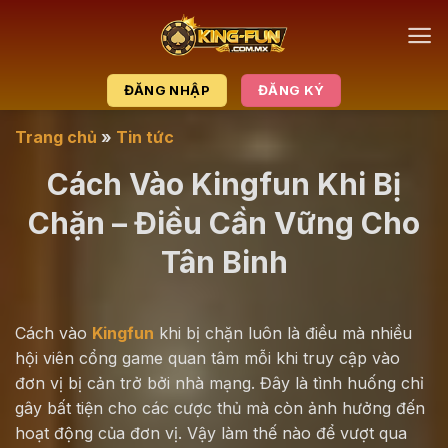
Chuyển
đến
nội
dung
ĐĂNG NHẬP
ĐĂNG KÝ
Trang chủ
»
Tin tức
Cách Vào Kingfun Khi Bị
Chặn – Điều Cần Vững Cho
Tân Binh
Cách vào
Kingfun
khi bị chặn luôn là điều mà nhiều
hội viên cổng game quan tâm mỗi khi truy cập vào
đơn vị bị cản trở bởi nhà mạng. Đây là tình huống chỉ
gây bất tiện cho các cược thủ mà còn ảnh hưởng đến
hoạt động của đơn vị. Vậy làm thế nào để vượt qua