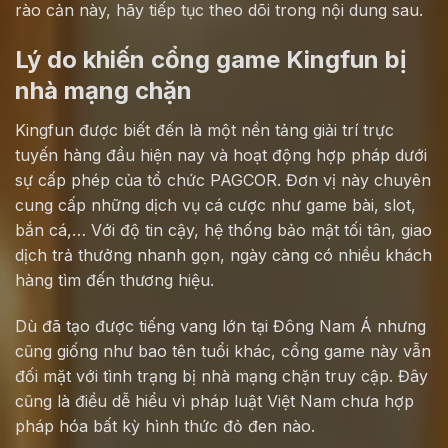
rào cản này, hãy tiếp tục theo dõi trong nội dung sau.
Lý do khiến cổng game Kingfun bị
nhà mạng chặn
Kingfun được biết đến là một nền tảng giải trí trực
tuyến hàng đầu hiện nay và hoạt động hợp pháp dưới
sự cấp phép của tổ chức PAGCOR. Đơn vị này chuyên
cung cấp những dịch vụ cá cược như game bài, slot,
bắn cá,… Với độ tin cậy, hệ thống bảo mật tối tân, giao
dịch trả thưởng nhanh gọn, ngày càng có nhiều khách
hàng tìm đến thương hiệu.
Dù đã tạo được tiếng vang lớn tại Đông Nam Á nhưng
cũng giống như bao tên tuổi khác, cổng game này vẫn
đối mặt với tình trạng bị nhà mạng chặn truy cập. Đây
cũng là điều dễ hiểu vì pháp luật Việt Nam chưa hợp
pháp hóa bất kỳ hình thức đỏ đen nào.