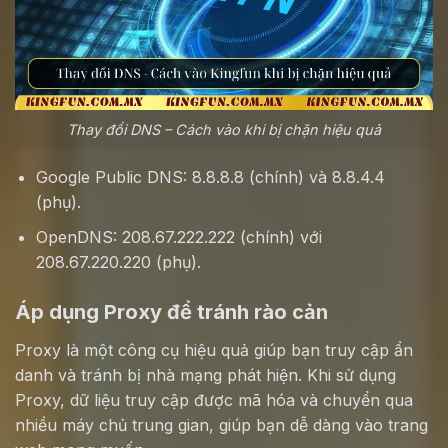
Thay đổi DNS – Cách vào khi bị chặn hiệu quả
Google Public DNS: 8.8.8.8 (chính) và 8.8.4.4
(phụ).
OpenDNS: 208.67.222.222 (chính) với
208.67.220.220 (phụ).
Áp dụng Proxy để tránh rào cản
Proxy là một công cụ hiệu quả giúp bạn truy cập ẩn
danh và tránh bị nhà mạng phát hiện. Khi sử dụng
Proxy, dữ liệu truy cập được mã hóa và chuyển qua
nhiều máy chủ trung gian, giúp bạn dễ dàng vào trang